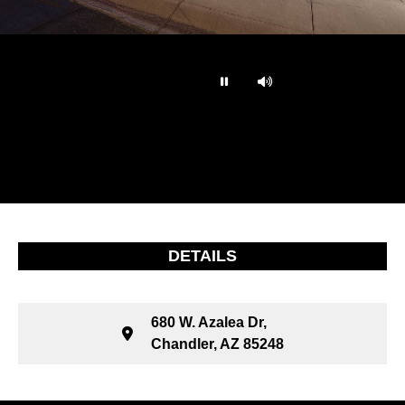
…
DETAILS
680 W. Azalea Dr,
Chandler, AZ 85248