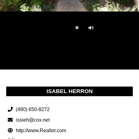
…
ISABEL HERRON
(480) 650-8272
issieh@cox.net
http://www.Realtor.com