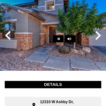
Play
Pause
…
DETAILS
12310 W Ashby Dr,