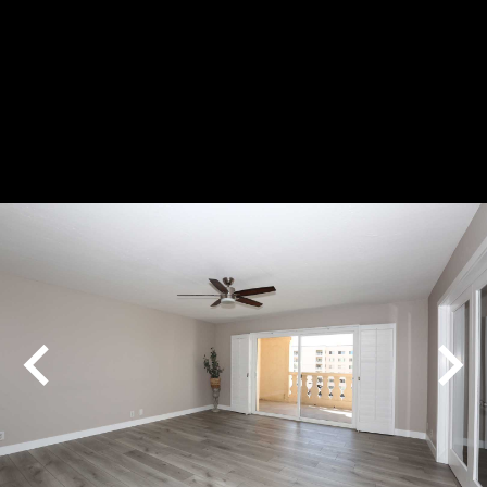
Play
Pause