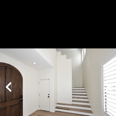
Play
Pause