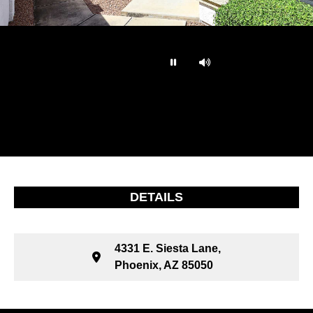
…
DETAILS
4331 E. Siesta Lane,
Phoenix, AZ 85050