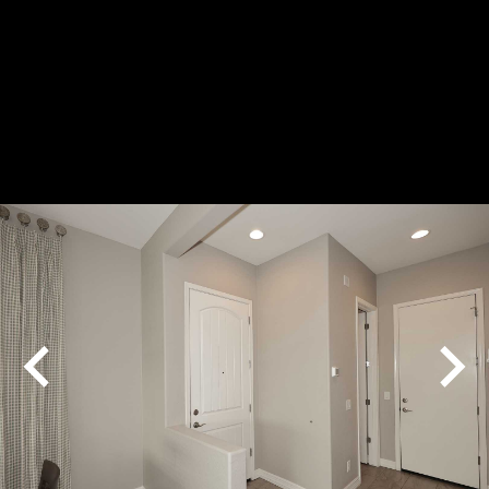
Play
Pause